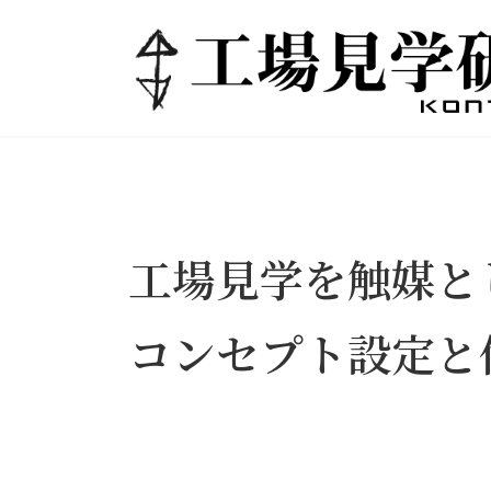
コ
ナ
ン
ビ
テ
ゲ
ン
ー
ツ
シ
へ
ョ
ス
ン
キ
に
ッ
移
プ
動
工場見学を触媒と
コンセプト設定と