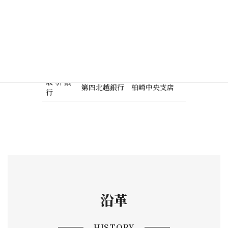
作業服・空調服・防災労災用品
の納入販売
アイトス株式会社 株式会社バ
取 引
ートル
先
株式会社明石SUC 株式会社
サンエス 他
取 引 銀
第四北越銀行 柏崎中央支店
行
沿革
HISTORY